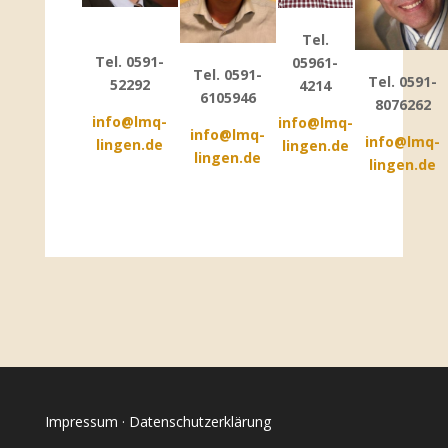
Tel.
Tel. 0591-
05961-
Tel. 0591-
Tel. 0591-
52292
4214
6105946
8076262
info@lmq-
info@lmq-
info@lmq-
info@lmq-
lingen.de
lingen.de
lingen.de
lingen.de
Impressum
·
Datenschutzerklärung